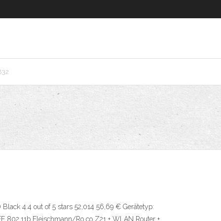
832
lack 4.4 out of 5 stars 52,014 56,69 € Gerätetyp:
IEEE 802.11b Fleischmann/Ro co Z21 + WLAN Router +