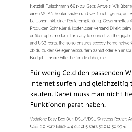
Netzteil Fleischmann 681301+ Gebr. Anweis. Wir über
einen WLAN Router kaufen und weißt nicht genau, auf w
Lektionen inkl. einer Routerempfehlung. Gesammeltes 
Produkten Schneller & kostenloser Versand Direkt beim 
or fiber optic modem. It is easy to connect via the giga
and USB ports, the 4040 ensures speedy home networkin
ob du zu den Gelegenheitssurfern zählst oder ein anspr
Budget. Unsere Filter helfen dir dabei, die
Für wenig Geld den passenden W
Internet surfen und gleichzeiti
kaufen. Dabei muss man nicht tief
Funktionen parat haben.
Vodafone Easy Box 804 DSL/VDSL Wireless Router: Am
USB 2.0 Port) Black 4.4 out of 5 stars 52,014 56,69 €