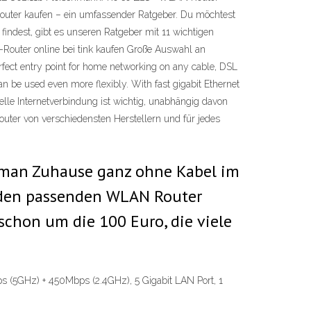
uter kaufen – ein umfassender Ratgeber. Du möchtest
ndest, gibt es unseren Ratgeber mit 11 wichtigen
outer online bei tink kaufen Große Auswahl an
fect entry point for home networking on any cable, DSL
an be used even more flexibly. With fast gigabit Ethernet
lle Internetverbindung ist wichtig, unabhängig davon
outer von verschiedensten Herstellern und für jedes
 man Zuhause ganz ohne Kabel im
h den passenden WLAN Router
 schon um die 100 Euro, die viele
(5GHz) + 450Mbps (2.4GHz), 5 Gigabit LAN Port, 1