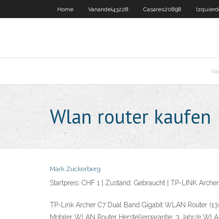
Home
Vanandel43228
Casares20898
Izquier
Va
Wlan router kaufen
Mark Zuckerberg
Startpreis: CHF 1 | Zustand: Gebraucht | TP-LINK Arche
TP-Link Archer C7 Dual Band Gigabit WLAN Router (1300
Mobiler WLAN Router Herstellergarantie: 3 Jahr/e WLAN