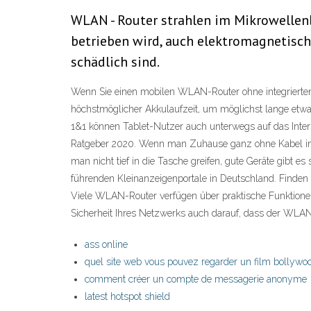
WLAN - Router strahlen im Mikrowellenb
betrieben wird, auch elektromagnetische
schädlich sind.
Wenn Sie einen mobilen WLAN-Router ohne integrierten 
höchstmöglicher Akkulaufzeit, um möglichst lange etw
1&1 können Tablet-Nutzer auch unterwegs auf das Inter
Ratgeber 2020. Wenn man Zuhause ganz ohne Kabel im I
man nicht tief in die Tasche greifen, gute Geräte gibt 
führenden Kleinanzeigenportale in Deutschland. Finden
Viele WLAN-Router verfügen über praktische Funktionen
Sicherheit Ihres Netzwerks auch darauf, dass der WLAN
ass online
quel site web vous pouvez regarder un film bollywoo
comment créer un compte de messagerie anonyme
latest hotspot shield