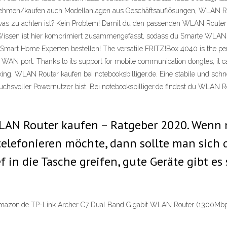
nehmen/kaufen auch Modellanlagen aus Geschäftsauflösungen, WLAN Ro
as zu achten ist? Kein Problem! Damit du den passenden WLAN Router fi
Wissen ist hier komprimiert zusammengefasst, sodass du Smarte WLAN-R
Smart Home Experten bestellen! The versatile FRITZ!Box 4040 is the per
bit WAN port. Thanks to its support for mobile communication dongles, it c
g. WLAN Router kaufen bei notebooksbilliger.de. Eine stabile und schne
uchsvoller Powernutzer bist. Bei notebooksbilliger.de findest du WLAN R
LAN Router kaufen – Ratgeber 2020. Wenn
g telefonieren möchte, dann sollte man sic
 in die Tasche greifen, gute Geräte gibt es
azon.de TP-Link Archer C7 Dual Band Gigabit WLAN Router (1300Mbps 