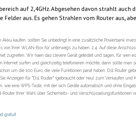
ereich auf 2,4GHz. Abgesehen davon strahlt auch d
 Felder aus. Es gehen Strahlen vom Router aus, aber
Akku kaufen, sollten Sie unbedingt in eine zusätzliche Powerbank inves
as von Ihrer WLAN-Box für unterwegs zu haben. 2.4. Auf diese Anschlü
net zugreifen. Wir haen das clevere Gerät getestet und sagen, für we
nternet surfen und gleichzeitig telefonieren möchte, dann sollte ma
es schon um die 100 Euro, die viele Funktionen parat haben. Dsl Router ge
 Sie Anzeigen für "Dsl Router" (gebraucht oder neu) zum Verkaufen und 
, wie eine WPS-Taste, mit der sich Geräte automatisch und ohne Eingabe
-Router Ihrer Wahl über Sicherheits- und Verschlüsselungsfunktionen ve
d gratuit