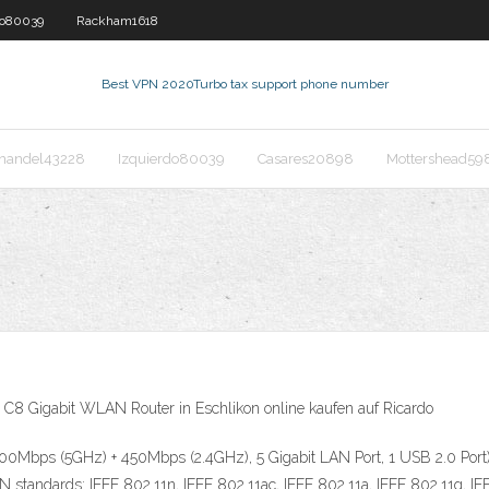
do80039
Rackham1618
Best VPN 2020
Turbo tax support phone number
nandel43228
Izquierdo80039
Casares20898
Mottershead59
r C8 Gigabit WLAN Router in Eschlikon online kaufen auf Ricardo
Mbps (5GHz) + 450Mbps (2.4GHz), 5 Gigabit LAN Port, 1 USB 2.0 Port) B
 standards: IEEE 802.11n, IEEE 802.11ac, IEEE 802.11a, IEEE 802.11g, 