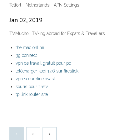
Telfort - Netherlands - APN Settings
Jan 02, 2019
TVMucho | TV-ing abroad for Expats & Travellers
the mac online
3g connect
vpn de travail gratuit pour pc
télécharger kodi 17.6 sur firestick
vpn secureline avast
souris pour firetv
tp link router site
1
2